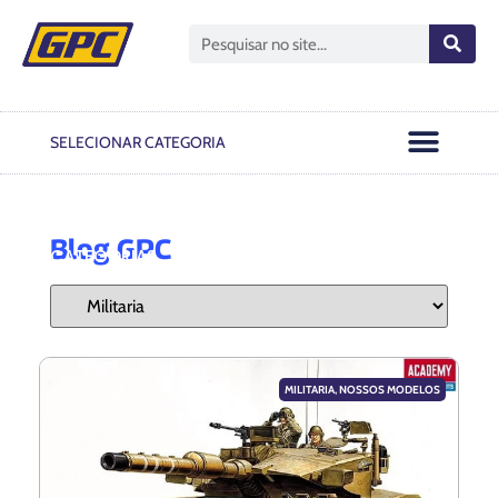
Open GPC
Passo A Passo
Notas Oficiais
SELECIONAR CATEGORIA
Blog GPC
CATEGORIAS
MILITARIA
,
NOSSOS MODELOS