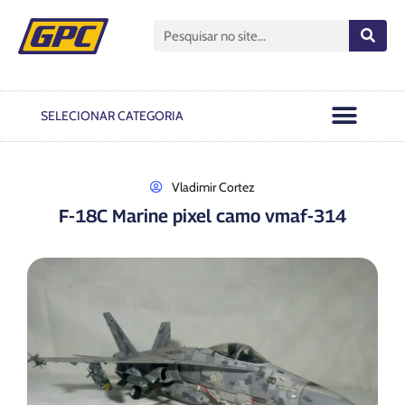
Open GPC
Passo A Passo
Notas Oficiais
SELECIONAR CATEGORIA
Vladimir Cortez
F-18C Marine pixel camo vmaf-314