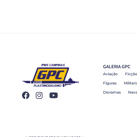
GALERIA GPC
Aviação
Ficção
Figuras
Militari
Dioramas
Nava