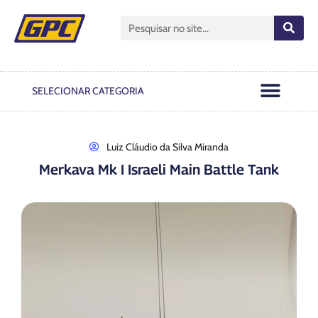
Open GPC
Passo A Passo
Notas Oficiais
SELECIONAR CATEGORIA
Luiz Cláudio da Silva Miranda
Merkava Mk I Israeli Main Battle Tank