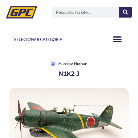
Open GPC
Passo A Passo
Notas Oficiais
SELECIONAR CATEGORIA
Miloslav Hraban
N1K2-J