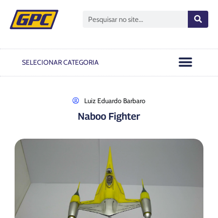
Open GPC
Passo A Passo
Notas Oficiais
SELECIONAR CATEGORIA
Luiz Eduardo Barbaro
Naboo Fighter