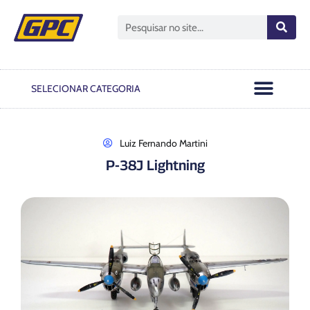
Open GPC
Passo A Passo
Notas Oficiais
SELECIONAR CATEGORIA
Luiz Fernando Martini
P-38J Lightning