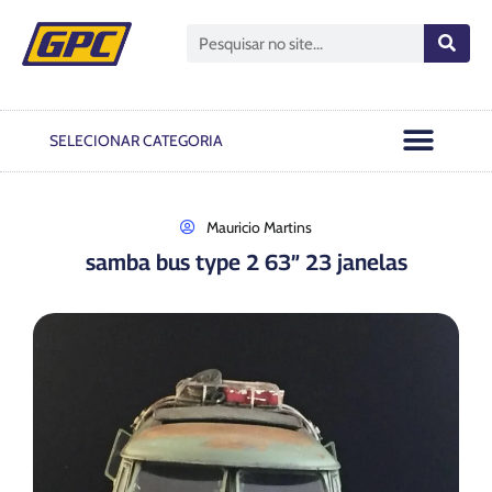
Open GPC
Passo A Passo
Notas Oficiais
SELECIONAR CATEGORIA
Mauricio Martins
samba bus type 2 63” 23 janelas