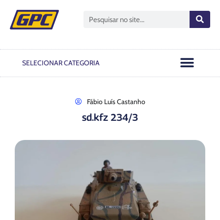
Open GPC
Passo A Passo
Notas Oficiais
SELECIONAR CATEGORIA
Fábio Luís Castanho
sd.kfz 234/3