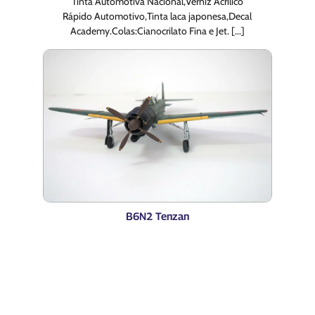
Tinta Automotiva Nacional,Verniz Acrilico
Rápido Automotivo,Tinta laca japonesa,Decal
Academy.Colas:Cianocrilato Fina e Jet. [...]
B6N2 Tenzan