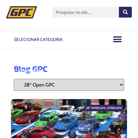
Open GPC
Passo A Passo
Notas Oficiais
SELECIONAR CATEGORIA
Blog GPC
CATEGORIAS
28º OPEN GPC
,
OPEN GPC